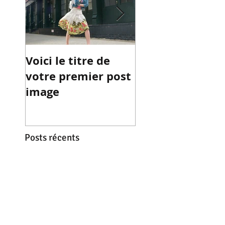
Voici le titre de
Titre de votre
votre premier post
premier post vi
image
Posts récents
Voici le titre de
votre premier post
image
Titre de votre premier post
vidéo